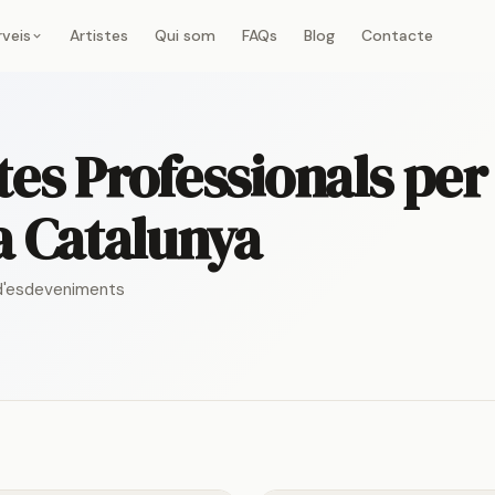
rveis
Artistes
Qui som
FAQs
Blog
Contacte
stes Professionals per
a Catalunya
a d'esdeveniments