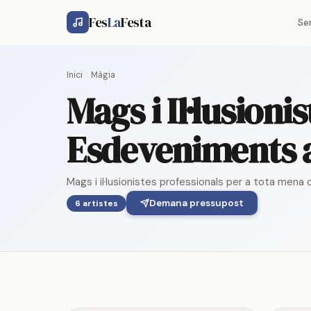
Fes
La
Festa
Se
Inici
Màgia
Mags i Il·lusioni
Esdeveniments 
Mags i il·lusionistes professionals per a tota men
Demana pressupost
6 artistes