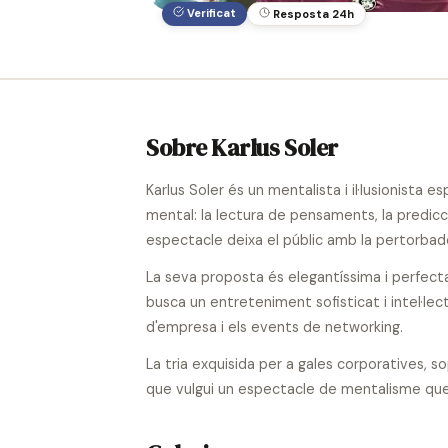
Verificat
Resposta 24h
Sobre Karlus Soler
Karlus Soler és un mentalista i il·lusionista
mental: la lectura de pensaments, la predicció 
espectacle deixa el públic amb la pertorbad
La seva proposta és elegantíssima i perfect
busca un entreteniment sofisticat i intel·le
d'empresa i els events de networking.
La tria exquisida per a gales corporatives, so
que vulgui un espectacle de mentalisme que 