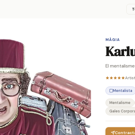
T
MÀGIA
Karlu
El mentalisme 
Artis
Mentalista
Mentalisme
Gales Corpor
Contracta