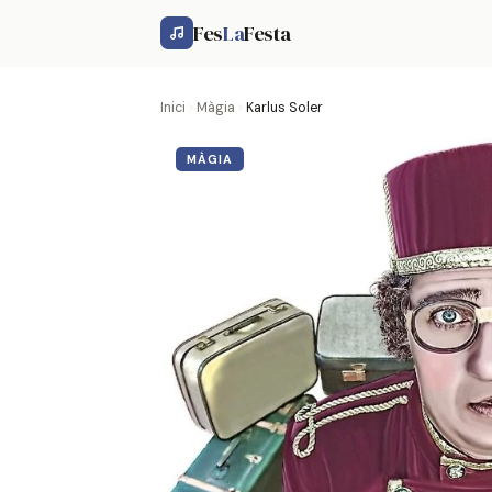
Fes
La
Festa
Inici
Màgia
Karlus Soler
MÀGIA