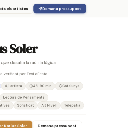
Demana pressupost
ots els artistes
s Soler
que desafia la raó i la lògica
ta verificat per FesLaFesta
1 artista
45-90 min
Catalunya
Lectura de Pensaments
atives
Sofisticat
Alt Nivell
Telepàtia
r Karlus Soler
Demana pressupost