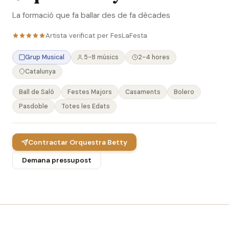
La formació que fa ballar des de fa dècades
Artista verificat per FesLaFesta
Grup Musical
5-8 músics
2-4 hores
Catalunya
Ball de Saló
Festes Majors
Casaments
Bolero
Pasdoble
Totes les Edats
Contractar Orquestra Betty
Demana pressupost