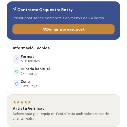
Contracta Orquestra Betty
Pressupost sense compromís en menys de 24 hores.
Demana pressupost
Informació Tècnica
Format
5-8 músics
Durada habitual
2-4 hores
Zona
Catalunya
Artista Verificat
Seleccionat per l'equip de FesLaFesta amb valoracions de
clients reals.