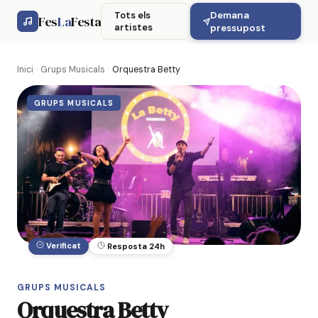
Demana
Tots els
Fes
La
Festa
artistes
pressupost
Inici
Grups Musicals
Orquestra Betty
GRUPS MUSICALS
Verificat
Resposta 24h
GRUPS MUSICALS
Orquestra Betty