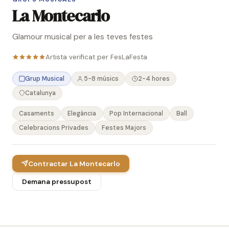
La Montecarlo
Glamour musical per a les teves festes
Artista verificat per FesLaFesta
Grup Musical
5-8 músics
2-4 hores
Catalunya
Casaments
Elegància
Pop Internacional
Ball
Celebracions Privades
Festes Majors
Contractar La Montecarlo
Demana pressupost