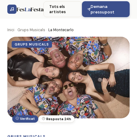
Demana
Tots els
Fes
La
Festa
artistes
pressupost
Inici
Grups Musicals
La Montecarlo
GRUPS MUSICALS
Verificat
Resposta 24h
GRUPS MUSICALS