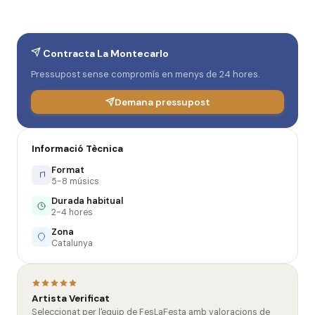
Contracta La Montecarlo
Pressupost sense compromís en menys de 24 hores.
Demana pressupost
Informació Tècnica
Format
5-8 músics
Durada habitual
2-4 hores
Zona
Catalunya
Artista Verificat
Seleccionat per l'equip de FesLaFesta amb valoracions de