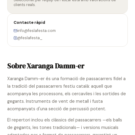
Seleccionat per l'equip de FesLaFesta amb valoracions de
clients reals.
Contacte ràpid
info@feslafesta.com
@feslafesta_
Sobre Xaranga Damm-er
Xaranga Damm-er és una formació de passacarrers fidel a
la tradició del passacarrers festiu català: aquell que
acompanya les processons, els cercaviles i les sortides de
gegants. Instruments de vent de metall i fusta
acompanyats d'una secció de percussió potent.
El repertori inclou els clàssics del passacarrers —els balls
de gegants, les tones tradicionals— i versions musicals