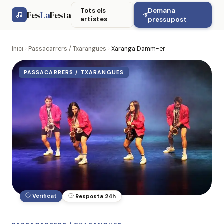
Demana
Tots els
Fes
La
Festa
artistes
pressupost
Inici
Passacarrers / Txarangues
Xaranga Damm-er
PASSACARRERS / TXARANGUES
Verificat
Resposta 24h