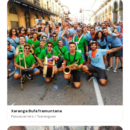
Xaranga BufaTramuntana
Passacarrers / Txarangues