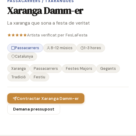
PASSACARRERS / TXARANGUES
Xaranga Damm-er
La xaranga que sona a festa de veritat
Artista verificat per FesLaFesta
Passacarrers
8-12 músics
1-3 hores
Catalunya
Xaranga
Passacarrers
Festes Majors
Gegants
Tradició
Festiu
Contractar Xaranga Damm-er
Demana pressupost