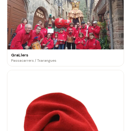
GraLlers
Passacarrers / Txarangues