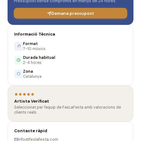
Pressupost sense compromís en menys de 24 hores.
Demana pressupost
Informació Tècnica
Format
7-10 músics
Durada habitual
2-4 hores
Zona
Catalunya
Artista Verificat
Seleccionat per l'equip de FesLaFesta amb valoracions de
clients reals.
Contacte ràpid
info@feslafesta.com