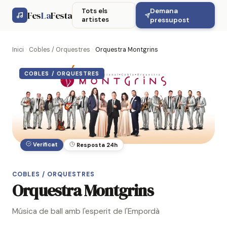
Demana
Tots els
Fes
La
Festa
artistes
pressupost
Inici
Cobles / Orquestres
Orquestra Montgrins
COBLES / ORQUESTRES
Verificat
Resposta 24h
COBLES / ORQUESTRES
Orquestra Montgrins
Música de ball amb l'esperit de l'Empordà