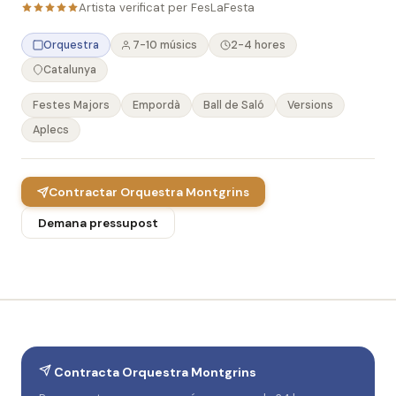
Artista verificat per FesLaFesta
Orquestra
7-10 músics
2-4 hores
Catalunya
Festes Majors
Empordà
Ball de Saló
Versions
Aplecs
Contractar Orquestra Montgrins
Demana pressupost
Contracta Orquestra Montgrins