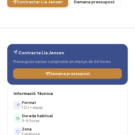
Contractar Lia Jensen
Demana pressupost
Contracta Lia Jensen
Pressupost sense compromís en menys de 24 hores.
Demana pressupost
Informació Tècnica
Format
1 DJ + equip
Durada habitual
3-6 hores
Zona
Catalunya