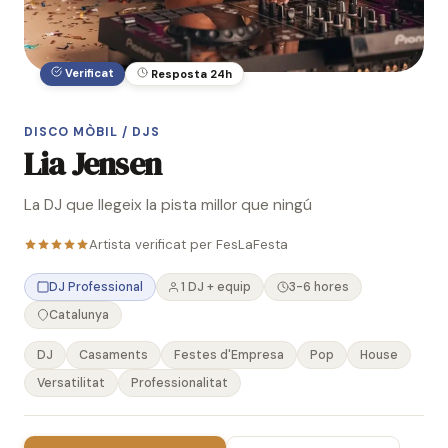
Verificat
Resposta 24h
DISCO MÒBIL / DJS
Lia Jensen
La DJ que llegeix la pista millor que ningú
Artista verificat per FesLaFesta
DJ Professional
1 DJ + equip
3-6 hores
Catalunya
DJ
Casaments
Festes d'Empresa
Pop
House
Versatilitat
Professionalitat