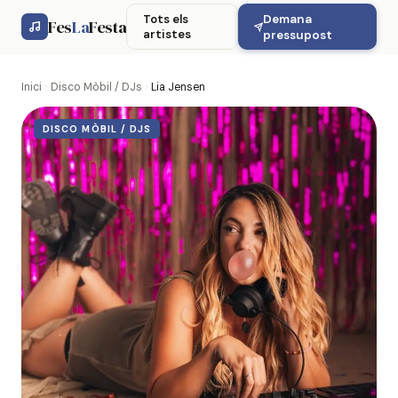
Demana
Tots els
Fes
La
Festa
artistes
pressupost
Inici
Disco Mòbil / DJs
Lia Jensen
DISCO MÒBIL / DJS