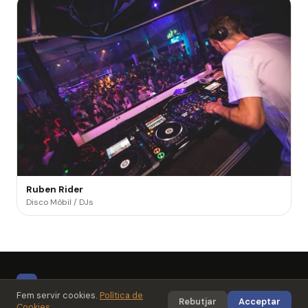
Ruben Rider
Disco Mòbil / DJs
Fes
La
Festa
© 2026 FesLaFesta
Fem servir cookies.
Política de
Rebutjar
Acceptar
Cookies
Privacitat
Avís Legal
Cookies