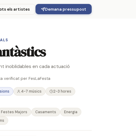
Demana pressupost
ots els artistes
CALS
antàstics
t inoblidables en cada actuació
ta verificat per FesLaFesta
sions
4-7 músics
2-3 hores
Festes Majors
Casaments
Energia
ons